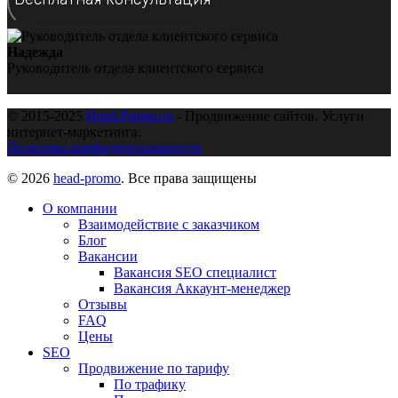
Надежда
Руководитель отдела клиентского сервиса
© 2015-2025
Head-Promo.ru
- Продвижение сайтов. Услуги
интернет-маркетинга.
Политика конфиденциальности
© 2026
head-promo
. Все права защищены
О компании
Взаимодействие с заказчиком
Блог
Вакансии
Вакансия SEO специалист
Вакансия Аккаунт-менеджер
Отзывы
FAQ
Цены
SEO
Продвижение по тарифу
По трафику