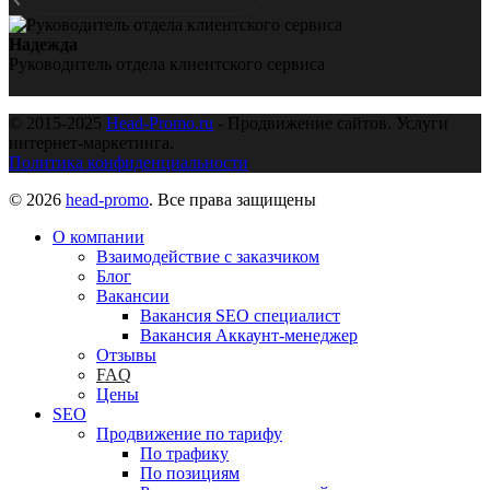
Надежда
Руководитель отдела клиентского сервиса
© 2015-2025
Head-Promo.ru
- Продвижение сайтов. Услуги
интернет-маркетинга.
Политика конфиденциальности
© 2026
head-promo
. Все права защищены
О компании
Взаимодействие с заказчиком
Блог
Вакансии
Вакансия SEO специалист
Вакансия Аккаунт-менеджер
Отзывы
FAQ
Цены
SEO
Продвижение по тарифу
По трафику
По позициям