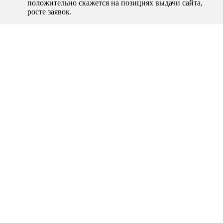
положительно скажется на позициях выдачи сайта,
росте заявок.
Этапы работ
Наше агентство интернет-маркетинга Head Promo уже
много лет занимается продвижением сайтов
медицинской тематики, выполнит следующий
комплекс работ:
Получить консультацию
Обсудим ваш проект?
Оставьте простую заявку и мы перезвоним вам
в течение
30 минут
!