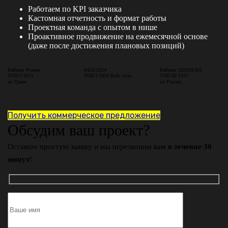
Работаем по KPI заказчика
Кастомная отчетность и формат работы
Проектная команда с опытом в нише
Проактивное продвижение на ежемесячной основе
(даже после достижения плановых позиций)
Рейтинг Рунета
WDA 2024
Рейтинг SEONEWS
ТОП-3 SEO
ТОП-3 SEO Кейс года
ТОП-30 SEO
на Урале
по России
Получить коммерческое предложение
Обсудим ваш проект?
Оставьте простую заявку и мы перезвоним вам
в течение 30
минут
!