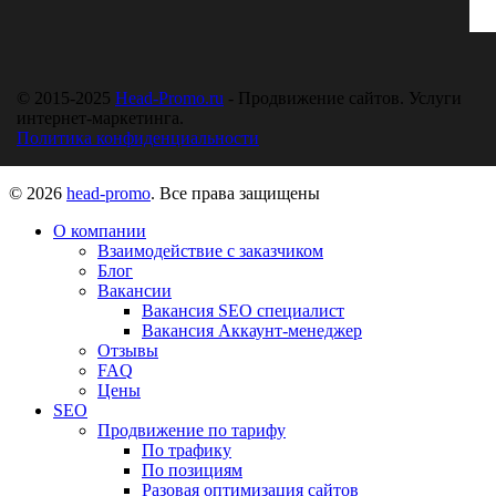
© 2015-2025
Head-Promo.ru
- Продвижение сайтов. Услуги
интернет-маркетинга.
Политика конфиденциальности
© 2026
head-promo
. Все права защищены
О компании
Взаимодействие с заказчиком
Блог
Вакансии
Вакансия SEO специалист
Вакансия Аккаунт-менеджер
Отзывы
FAQ
Цены
SEO
Продвижение по тарифу
По трафику
По позициям
Разовая оптимизация сайтов