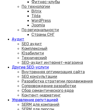
Фитнес-клубы
По технологии
Bitrix
Tilda
WordPress
Joomla
По региональности
Страны СНГ
Аудит
SEO аудит
Комплексный
Юзабилити
Технический
SEO-аудит интернет-магазина
Другие SEO-услуги
Внутренняя оптимизация сайта
SEO консультации
Разработка стратегии продвижения
Сопровождение разработки
Сбор семантического ядра
Контент-маркетинг
Управление репутацией
SERM для компаний
SERM для персон