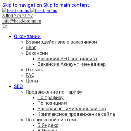
Skip to navigation
Skip to main content
8 800
775 51 77
info@head-promo.ru
En
О компании
Взаимодействие с заказчиком
Блог
Вакансии
Вакансия SEO специалист
Вакансия Аккаунт-менеджер
Отзывы
FAQ
Цены
SEO
Продвижение по тарифу
По трафику
По позициям
Разовая оптимизация сайтов
Комплексное продвижение сайта
По поисковой системе
В Яндекс
В Google