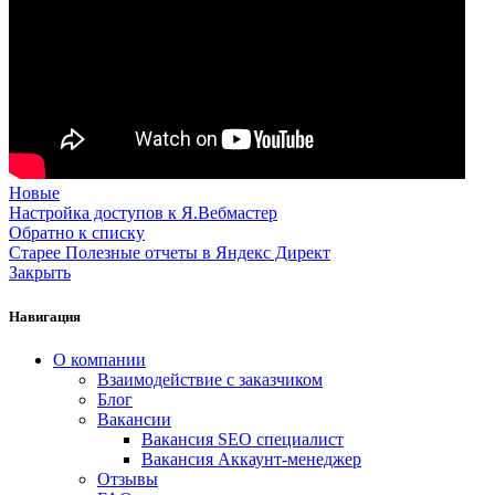
Новые
Настройка доступов к Я.Вебмастер
Обратно к списку
Старее
Полезные отчеты в Яндекс Директ
Закрыть
Навигация
О компании
Взаимодействие с заказчиком
Блог
Вакансии
Вакансия SEO специалист
Вакансия Аккаунт-менеджер
Отзывы