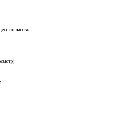
оцесс пошагово:
осмотр)
.