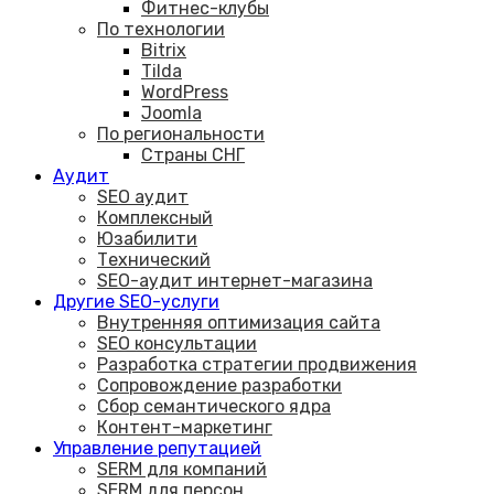
Фитнес-клубы
По технологии
Bitrix
Tilda
WordPress
Joomla
По региональности
Страны СНГ
Аудит
SEO аудит
Комплексный
Юзабилити
Технический
SEO-аудит интернет-магазина
Другие SEO-услуги
Внутренняя оптимизация сайта
SEO консультации
Разработка стратегии продвижения
Сопровождение разработки
Сбор семантического ядра
Контент-маркетинг
Управление репутацией
SERM для компаний
SERM для персон