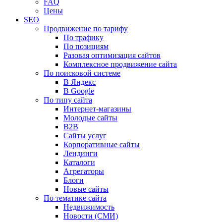
FAQ
Цены
SEO
Продвижение по тарифу
По трафику
По позициям
Разовая оптимизация сайтов
Комплексное продвижение сайта
По поисковой системе
В Яндекс
В Google
По типу сайта
Интернет-магазины
Молодые сайты
B2B
Сайты услуг
Корпоративные сайты
Лендинги
Каталоги
Агрегаторы
Блоги
Новые сайты
По тематике сайта
Недвижимость
Новости (СМИ)