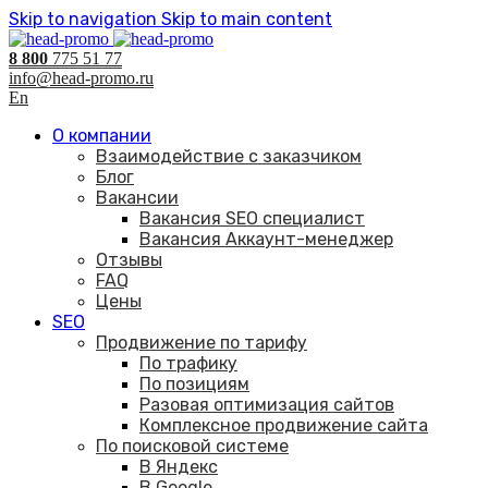
Skip to navigation
Skip to main content
8 800
775 51 77
info@head-promo.ru
En
О компании
Взаимодействие с заказчиком
Блог
Вакансии
Вакансия SEO специалист
Вакансия Аккаунт-менеджер
Отзывы
FAQ
Цены
SEO
Продвижение по тарифу
По трафику
По позициям
Разовая оптимизация сайтов
Комплексное продвижение сайта
По поисковой системе
В Яндекс
В Google