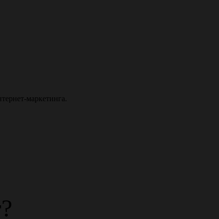
нтернет-маркетинга.
т?