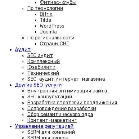
Фитнес-клубы
По технологии
Bitrix
Tilda
WordPress
Joomla
По региональности
Страны СНГ
Аудит
SEO аудит
Комплексный
Юзабилити
Технический
SEO-аудит интернет-магазина
Другие SEO-услуги
Внутренняя оптимизация сайта
SEO консультации
Разработка стратегии продвижения
Сопровождение разработки
Сбор семантического ядра
Контент-маркетинг
Управление репутацией
SERM для компаний
SERM для персон