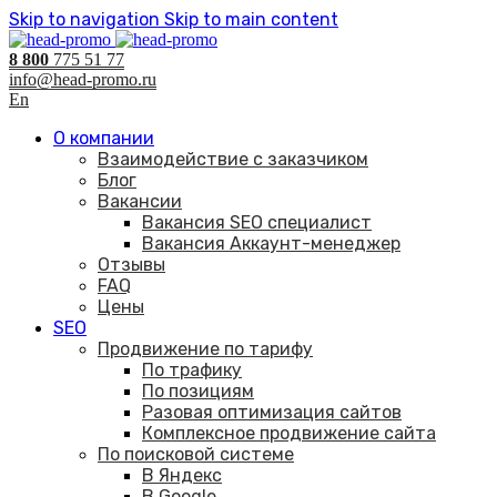
Skip to navigation
Skip to main content
8 800
775 51 77
info@head-promo.ru
En
О компании
Взаимодействие с заказчиком
Блог
Вакансии
Вакансия SEO специалист
Вакансия Аккаунт-менеджер
Отзывы
FAQ
Цены
SEO
Продвижение по тарифу
По трафику
По позициям
Разовая оптимизация сайтов
Комплексное продвижение сайта
По поисковой системе
В Яндекс
В Google